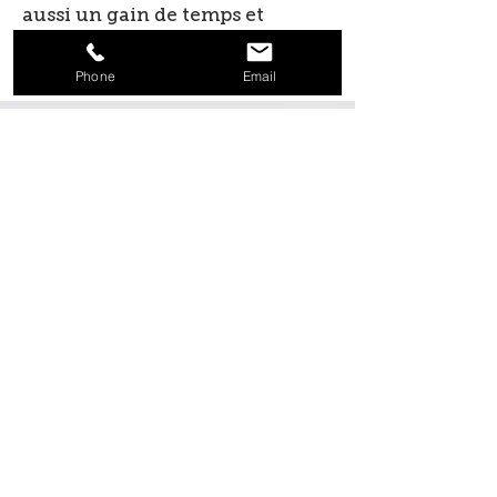
aussi un gain de temps et
d’argent : un bénéfice pour tout
le monde !
Phone
Email