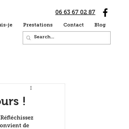
06 63 67 02 87
is-je
Prestations
Contact
Blog
urs !
Réfléchissez 
convient de 