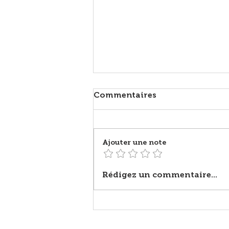
L'orientation scolaire est
Commentaires
un processus essentiel
L'orientation scolaire est un
processus essentiel qui ne
Ajouter une note
consiste pas seulement à
choisir une filière d'études.
Elle vise à accompagner
Rédigez un commentaire...
chaque élève dans la
construction d'un parcours
cohérent avec se