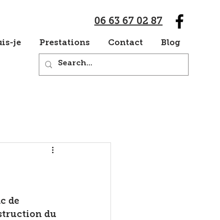
06 63 67 02 87
is-je
Prestations
Contact
Blog
c de 
struction du 